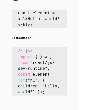
esta:
const element = 
<h1>Hello, world!
</h1>;
Se traduce en:
// jsx
import
 { jsx } 
from
 "react/jsx-
dev-runtime";
const
 element 
=
jsx
("h1", { 
children
:
 "Hello, 
world!" });