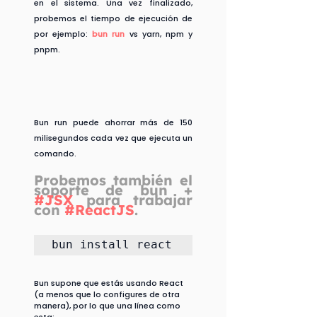
en el sistema. Una vez finalizado, 
probemos el tiempo de ejecución de 
por ejemplo: 
bun run
 vs yarn, npm y 
pnpm.
Bun run puede ahorrar más de 150 
milisegundos cada vez que ejecuta un 
comando.
Probemos también el 
soporte de bun + 
#JSX
 para trabajar 
con
#ReactJS
. 
bun install react
Bun supone que estás usando React 
(a menos que lo configures de otra 
manera), por lo que una línea como 