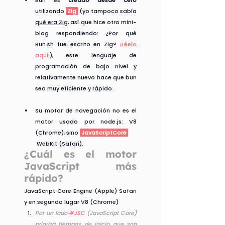
utilizando 
Zig
 (yo tampoco sabía 
qué era Zig
, así que hice otro mini-
blog respondiendo: ¿Por qué 
Bun.sh fue escrito en Zig? 
¡Léelo 
aquí!
), este lenguaje de 
programación de bajo nivel y 
relativamente nuevo hace que bun 
sea muy eficiente y rápido.
Su motor de navegación no es el 
motor usado por node.js: V8 
(Chrome), sino 
 JavaScriptCore 
 WebKit (Safari).
¿Cuál es el motor 
JavaScript más 
rápido?
JavaScript Core Engine (Apple) Safari 
y en segundo lugar V8 (Chrome)
Por un lado 
#JSC
 (JavaScript Core) 
prioriza tiempos de inicio que son 