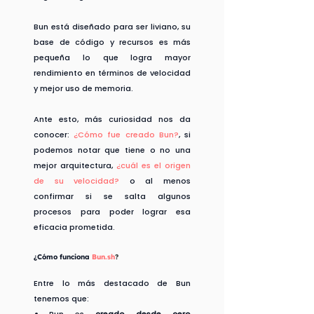
Bun está diseñado para ser liviano, su 
base de código y recursos es más 
pequeña lo que logra mayor 
rendimiento en términos de velocidad 
y mejor uso de memoria.
Ante esto, más curiosidad nos da 
conocer: 
¿Cómo fue creado Bun?
, si 
podemos notar que tiene o no una 
mejor arquitectura, 
¿cuál es el origen 
de su velocidad?
 o al menos 
confirmar si se salta algunos 
procesos para poder lograr esa 
eficacia prometida.
¿Cómo funciona 
Bun.sh
?
Entre lo más destacado de Bun 
tenemos que:
Bun es 
creado desde cero