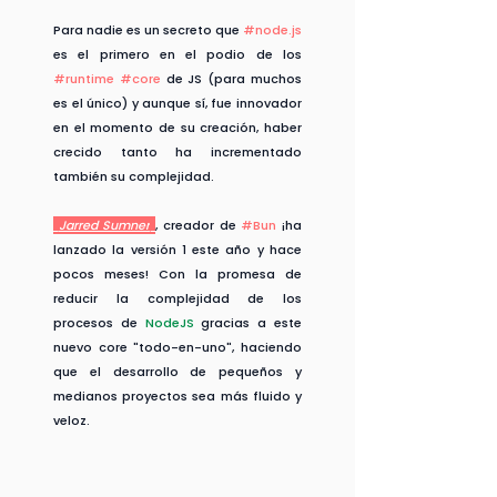
Para nadie es un secreto que 
#node
.js
es el primero en el podio de los 
#runtime
#core
 de JS (para muchos 
es el único) y aunque sí, fue innovador 
en el momento de su creación, haber 
crecido tanto ha incrementado 
también su complejidad. 
Jarred Sumner
, creador de 
#Bun
 ¡ha 
lanzado la versión 1 este año y hace 
pocos meses! Con la promesa de 
reducir la complejidad de los 
procesos de 
NodeJS
 gracias a este 
nuevo core "todo-en-uno", haciendo 
que el desarrollo de pequeños y 
medianos proyectos sea más fluido y 
veloz.