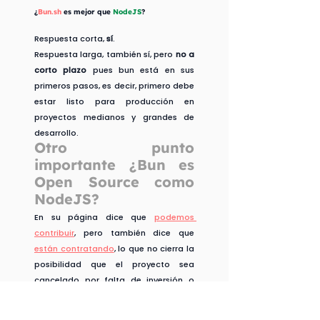
¿
Bun.sh
 es mejor que 
NodeJS
?
Respuesta corta, 
sí
. 
Respuesta larga, también sí, pero 
no a 
corto plazo
 pues bun está en sus 
primeros pasos, es decir, primero debe 
estar listo para producción en 
proyectos medianos y grandes de 
desarrollo.
Otro punto 
importante ¿Bun es 
Open Source como 
NodeJS?
En su página dice que 
podemos 
contribuir
, pero también dice que 
están contratando
, lo que no cierra la 
posibilidad que el proyecto sea 
cancelado por falta de inversión o 
conflicto de intereses. 