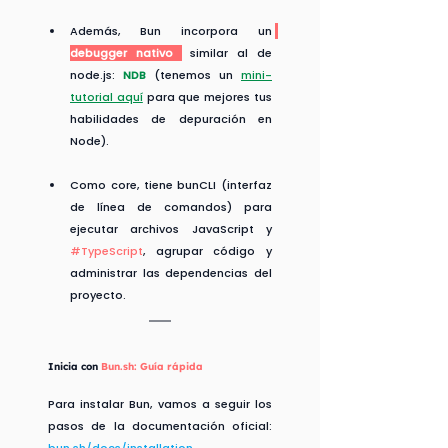
Además, Bun incorpora un 
debugger nativo
 similar al de 
node.js: 
NDB
 (tenemos un 
mini-
tutorial aquí
 para que mejores tus 
habilidades de depuración en 
Node).
Como core, tiene bunCLI (interfaz 
de línea de comandos) para 
ejecutar archivos JavaScript y 
#TypeScript
, agrupar código y 
administrar las dependencias del 
proyecto.
Inicia con 
Bun.sh
: Guía rápida
Para instalar Bun, vamos a seguir los 
pasos de la documentación oficial: 