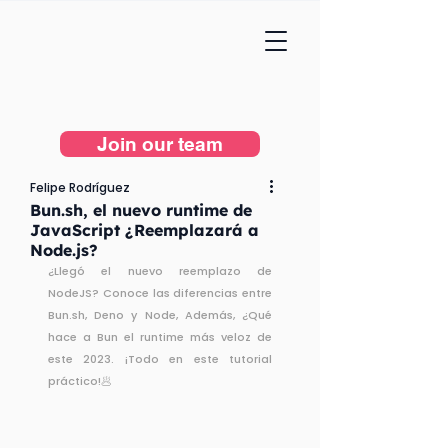
Join our team
Felipe Rodríguez
Bun.sh, el nuevo runtime de
JavaScript ¿Reemplazará a
Node.js?
¿Llegó el nuevo reemplazo de 
NodeJS? Conoce las diferencias entre 
Bun.sh, Deno y Node, Además, ¿Qué 
hace a Bun el runtime más veloz de 
este 2023. ¡Todo en este tutorial 
práctico!🥟