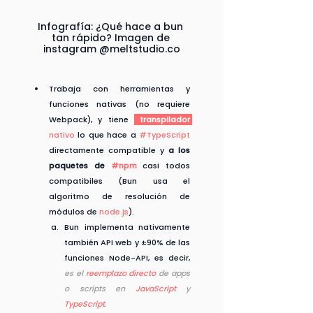
Infografía: ¿Qué hace a bun 
tan rápido? Imagen de 
instagram @meltstudio.co
Trabaja con herramientas y 
funciones nativas (no requiere 
Webpack), y tiene 
 transpilador 
nativo
 lo que hace a 
#TypeScript
directamente compatible y 
a los 
paquetes de 
#npm
casi todos 
compatibiles (Bun usa el 
algoritmo de resolución de 
módulos de 
node.js
).
Bun implementa nativamente 
también API web y ±90% de las 
funciones Node-API, es decir,
es el 
reemplazo directo
 de apps 
o scripts en 
JavaScript
 y 
TypeScript
.