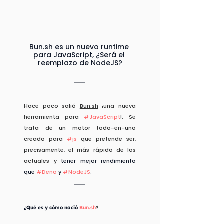
Bun.sh es un nuevo runtime 
para JavaScript, ¿Será el 
reemplazo de NodeJS?
Hace poco salió 
Bun.sh
 ¡una nueva 
herramienta para 
#JavaScript
!. Se 
trata de un motor todo-en-uno 
creado para 
#js
 que pretende ser, 
precisamente, el más rápido de los 
actuales y
 tener mejor rendimiento 
que 
#Deno
 y 
#NodeJS
.
¿Qué es y cómo nació 
Bun.sh
?