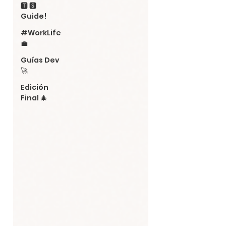
🆃 🆂
Guide!
#WorkLife
💼
Guías Dev
🚀
Edición
Final 🎄