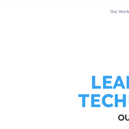
Our Wor
LEA
TECH
OU