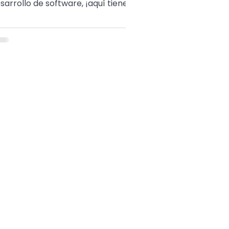
sarrollo de software, ¡aquí tienes
a lista de cinco libros que debes
 leer!.