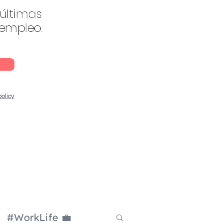
 últimas
 empleo.
policy
#WorkLife 💼