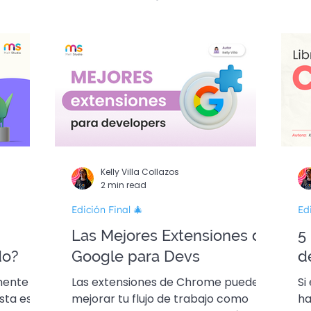
n Final 🎄
Kelly Villa Collazos
2 min read
Edición Final 🎄
Ed
Las Mejores Extensiones de
5
do?
Google para Devs
d
mente
Las extensiones de Chrome pueden
Si
sta es
mejorar tu flujo de trabajo como
ha