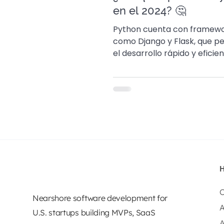
en el 2024? 🤔
Python cuenta con framew
como Django y Flask, que p
el desarrollo rápido y eficie
aplicaciones web robustas 
escalables.
O
Nearshore software development for
A
U.S. startups building MVPs, SaaS
A