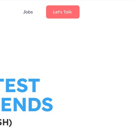
Jobs
Let's Talk
TEST
RENDS
SH)