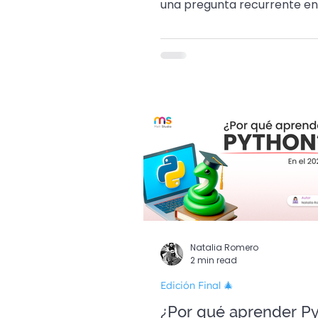
una pregunta recurrente en
mundo de la programación 
cómo responder.
Natalia Romero
2 min read
Edición Final 🎄
¿Por qué aprender P