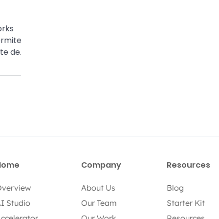
orks
ermiten
nte de
y
Home
Company
Resources
verview
About Us
Blog
I Studio
Our Team
Starter Kit
ccelerator
Our Work
Resources