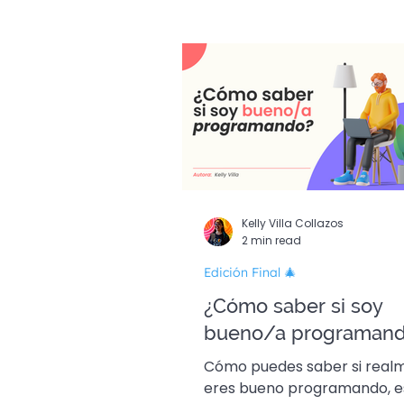
Guías Dev 🚀
Edició
Kelly Villa Collazos
2 min read
Edición Final 🎄
¿Cómo saber si soy
bueno/a programan
Cómo puedes saber si real
eres bueno programando, e