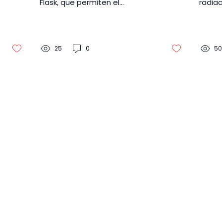
Flask, que permiten el
radiac
desarrollo rápido y eficiente de
histór
aplicaciones web robustas y
#Díad
escalables.
en la 
25
0
50