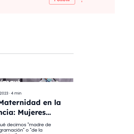
 2023
∙
4
min
Maternidad en la
ncia: Mujeres
neras en la
qué decimos "madre de
gramación" o "de la
gramación