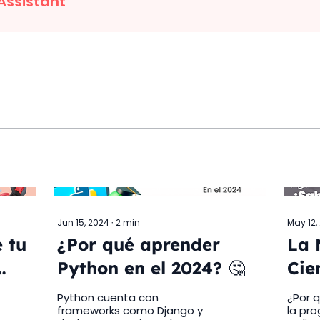
Assistant
Jun 15, 2024
∙
2
min
May 12,
 tu
¿Por qué aprender
La 
Python en el 2024? 🤔
Cie
Pio
Python cuenta con
¿Por 
frameworks como Django y
la pro
Pro