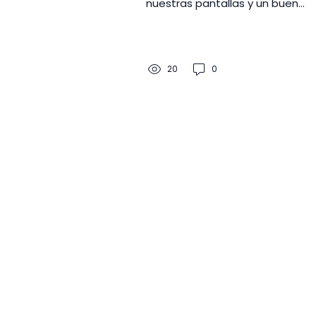
nuestras pantallas y un buen
setup es necesario para las
sesiones largas de trabajo
20
0