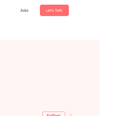
Jobs
Let's Talk
More actions
Follow