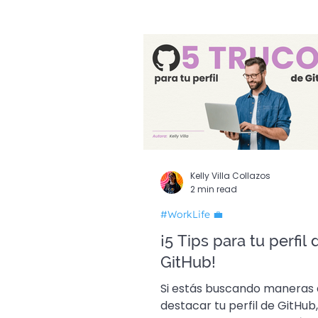
Guías Dev 🚀
Edició
Kelly Villa Collazos
2 min read
#WorkLife 💼
¡5 Tips para tu perfil 
GitHub!
Si estás buscando maneras
destacar tu perfil de GitHub