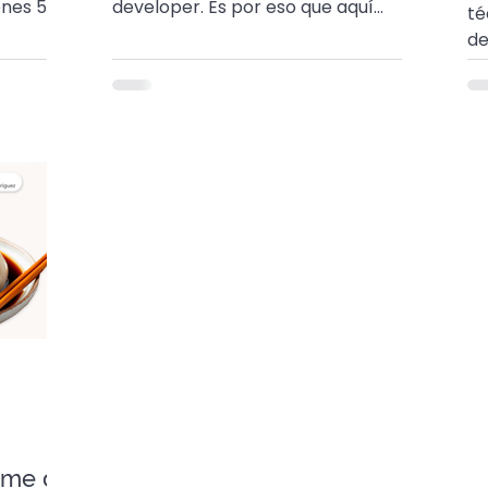
enes 5
developer. Es por eso que aquí
té
agrupamos la mejores, ¡solo para ti!
de
😉😌
¿C
pu
time de