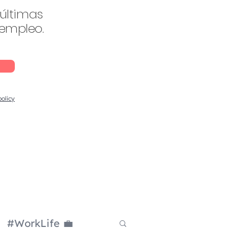
 últimas
 empleo.
policy
#WorkLife 💼