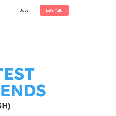
Jobs
Let's Talk
TEST
RENDS
SH)