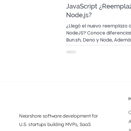
JavaScript ¿Reemplaz
Node.js?
¿Llegó el nuevo reemplazo 
NodeJS? Conoce diferencias
Bun.sh, Deno y Node, Ademá
qué Bun es el runtime más v
Click aquí🥟
O
Nearshore software development for
A
U.S. startups building MVPs, SaaS
A