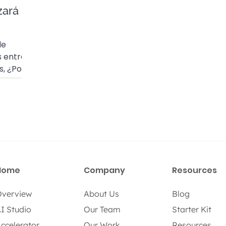
ará a
de
 entre
s, ¿Por
eloz?
Home
Company
Resources
verview
About Us
Blog
I Studio
Our Team
Starter Kit
ccelerator
Our Work
Resources