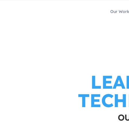
Our Wor
LEA
TECH
OU