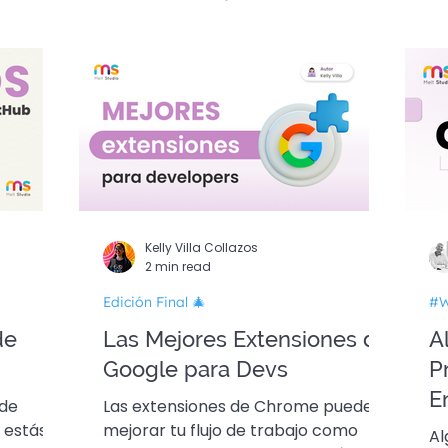
n Final 🎄
Kelly Villa Collazos
2 min read
Edición Final 🎄
#W
de
Las Mejores Extensiones de
A
Google para Devs
P
E
 de
Las extensiones de Chrome pueden
c
, estás
mejorar tu flujo de trabajo como
Al