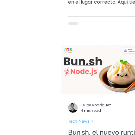
en el lugar correcto. Aquí ti
tips para que tu perfil brille
Felipe Rodríguez
4 min read
Tech News ⭐
Bun.sh, el nuevo run