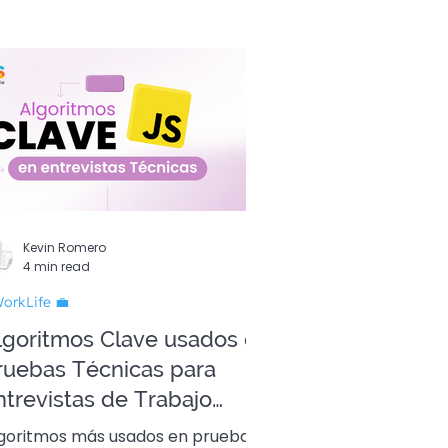
Kevin Romero
4 min read
orkLife 💼
lgoritmos Clave usados en
ruebas Técnicas para
ntrevistas de Trabajo
omo Devs 👩🏻‍💻
goritmos más usados en pruebas