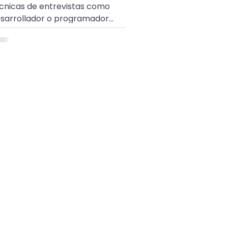
cnicas de entrevistas como
sarrollador o programador
ómo resolverlos? y ¿Dónde
edes practicarlos?