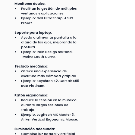
Monitores duales:
Facilitan la gestión de múltiples 
ventanas y aplicaciones.
Ejemplo: Dell UltraSharp, ASUS 
ProArt.
Soporte para laptop:
Ayuda a alinear tu pantalla a la 
altura de los ojos, mejorando la 
postura.
Ejemplo: Rain Design mStand, 
Twelve South Curve.
Teclado mecánico:
Ofrece una experiencia de 
escritura más cómoda y rápida.
Ejemplo: Keychron K2, Corsair K95 
RGB Platinum.
Ratón ergonómico:
Reduce la tensión en la muñeca 
durante largas sesiones de 
trabajo.
Ejemplo: Logitech MX Master 3, 
Anker Vertical Ergonomic Mouse.
Iluminación adecuada:
Combina luz natural y artificial 