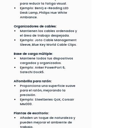
para reducir la fatiga visual.
Ejemplo: BenQ e-Reading LED 
Desk Lamp, Philips Hue White 
Ambiance.
Organizadores de cables:
Mantienen los cables ordenados y 
el área de trabajo despejada.
Ejemplo: Joto Cable Management 
Sleeve, Blue Key World Cable Clips.
Base de carga múltiple:
Mantiene todos tus dispositivos 
cargados y organizados.
Ejemplo: Anker PowerPort 6, 
Satechi Dock5.
Alfombrilla para ratón:
Proporciona una superficie suave 
para el ratón, mejorando la 
precisión.
Ejemplo: SteelSeries QcK, Corsair 
MM300.
Plantas de escritorio:
Añaden un toque de naturaleza y 
pueden mejorar el ambiente de 
trabajo.