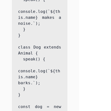
console.log(`${th
is.name} makes a 
noise.`);

  }

}

class Dog extends 
Animal {

  speak() {

console.log(`${th
is.name} 
barks.`);

  }

}

const dog = new 