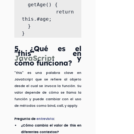
  getAge() {

    return 
this.#age;

  }

}
5. 
¿Qué es el 
"this" en 
JavaScript 
y 
cómo funciona?
"this" es una palabra clave en 
JavaScript que se refiere al objeto 
desde el cual se invoca la función. Su 
valor depende de cómo se llama la 
función y puede cambiar con el uso 
de métodos como bind, call, y apply.
Pregunta de 
entrevista
:
¿Cómo cambia el valor de this en 
diferentes contextos?