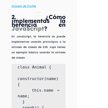
Imagen de Profile
2. 
¿Cómo 
implementas la 
herencia en 
JavaScript
?
En JavaScript, la herencia se puede 
implementar usando prototipos o la 
sintaxis de clases de ES6. Aquí tienes 
un ejemplo básico usando la sintaxis 
de clases:
class Animal {

constructor(name) 
{

    this.name = 
name;

  }

  speak() {
