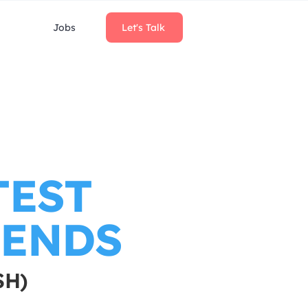
Jobs
Let's Talk
TEST
RENDS
SH)