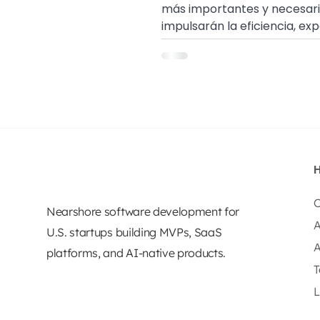
más importantes y necesari
impulsarán la eficiencia, ex
y velocidad del desarrollo e
O
Nearshore software development for
A
U.S. startups building MVPs, SaaS
A
platforms, and AI-native products.
T
L