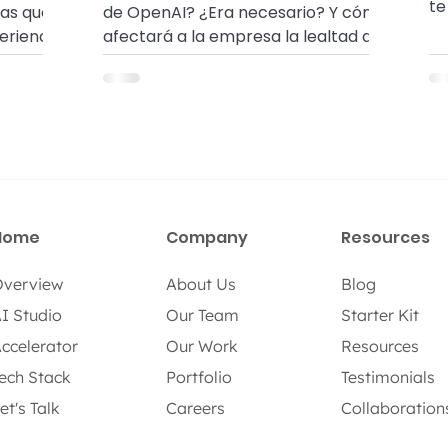
te
as que
de OpenAI? ¿Era necesario? Y cómo
de
periencia
afectará a la empresa la lealtad de
Art
n 2024
los empleados ¡Conoce todo aquí!
Home
Company
Resources
verview
About Us
Blog
I Studio
Our Team
Starter Kit
ccelerator
Our Work
Resources
ech Stack
Portfolio
Testimonials
et's Talk
Careers
Collaboration