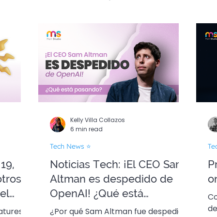
n Final 🎄
Kelly Villa Collazos
6 min read
Tech News ⭐
Te
19,
Noticias Tech: ¡El CEO Sam
P
otros
Altman es despedido de
o
el
OpenAI! ¿Qué está
Co
pasando?
des
atures
¿Por qué Sam Altman fue despedido