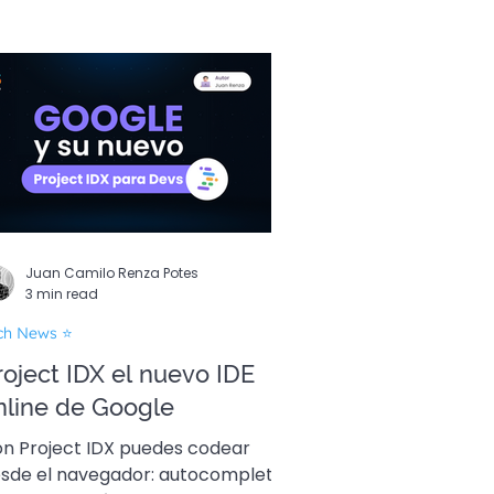
Juan Camilo Renza Potes
3 min read
ch News ⭐
roject IDX el nuevo IDE
nline de Google
n Project IDX puedes codear
de el navegador: autocompleta,