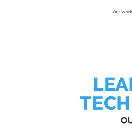
Our Wor
LEA
TECH
OU