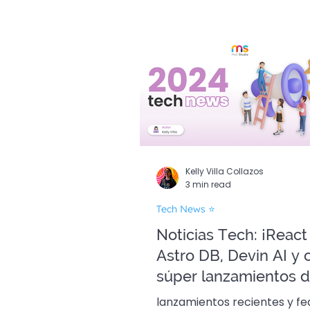
Guías Dev 🚀
Edició
Kelly Villa Collazos
3 min read
Tech News ⭐
Noticias Tech: ¡React 
Astro DB, Devin AI y 
súper lanzamientos d
2024!
lanzamientos recientes y fe