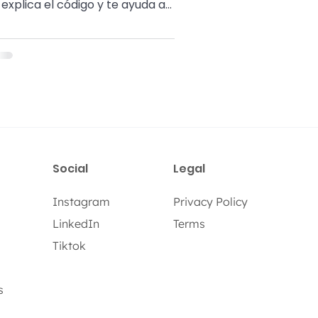
 explica el código y te ayuda a
purar ¡gracias a su Intelig
ificial!
Social
Legal
Instagram
Privacy Policy
LinkedIn
Terms
Tiktok
s