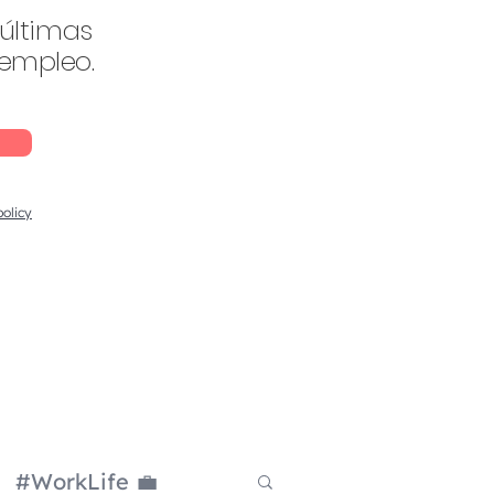
 últimas
 empleo.
policy
#WorkLife 💼