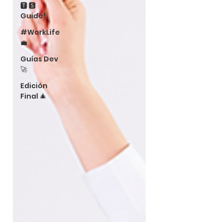
🆃 🆂
Guide!
#WorkLife
💼
Guías Dev
🚀
Edición
Final 🎄