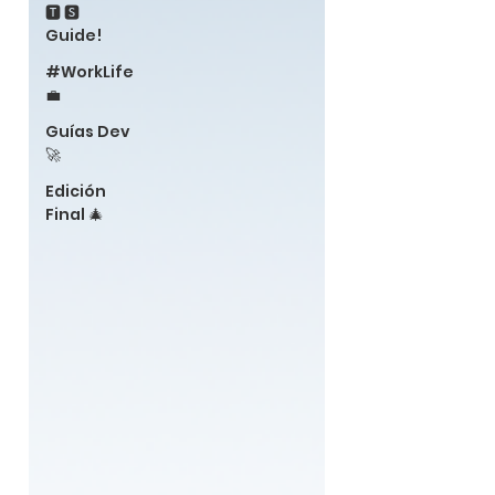
🆃 🆂
Guide!
#WorkLife
💼
Guías Dev
🚀
Edición
Final 🎄