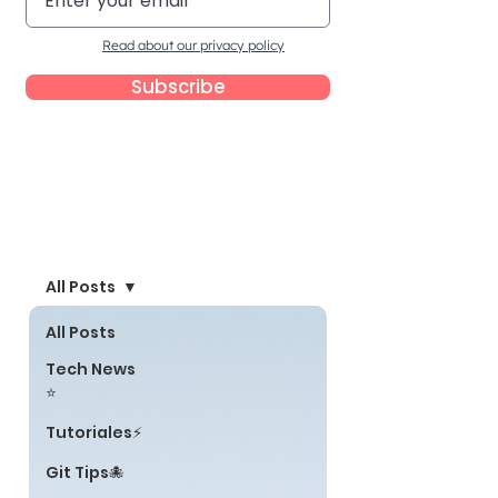
Read about our privacy policy
Subscribe
Blog
All Posts
All Posts
Tech News
⭐
Tutoriales⚡
Git Tips🐙