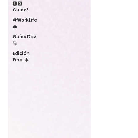
🆃 🆂
Guide!
#WorkLife
💼
Guías Dev
🚀
Edición
Final 🎄