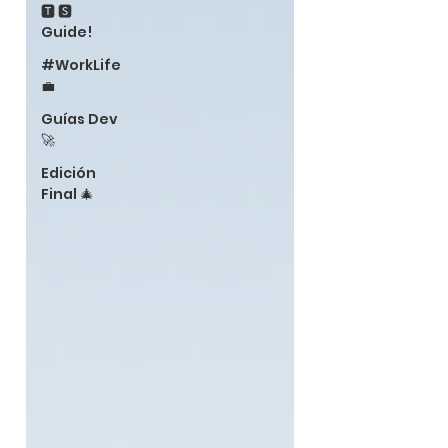
🆃 🆂
Guide!
#WorkLife
💼
Guías Dev
🚀
Edición
Final 🎄