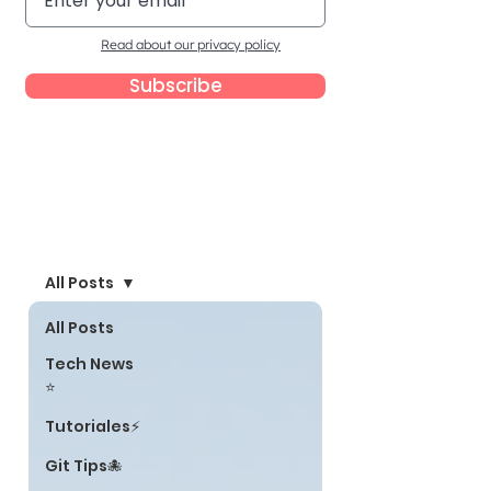
Read about our privacy policy
Subscribe
Blog
All Posts
All Posts
Tech News
⭐
Tutoriales⚡
Git Tips🐙