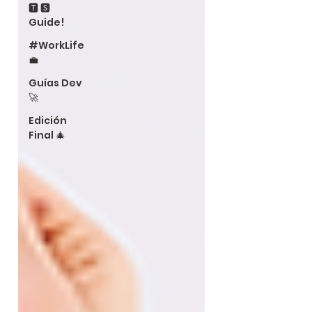
🆃 🆂
Guide!
#WorkLife
💼
Guías Dev
🚀
Edición
Final 🎄