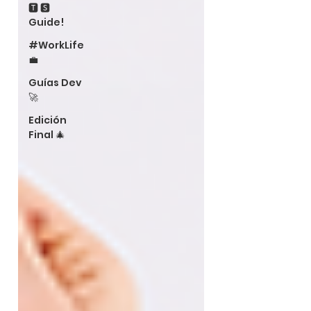
🆃 🆂
Guide!
#WorkLife
💼
Guías Dev
🚀
Edición
Final 🎄