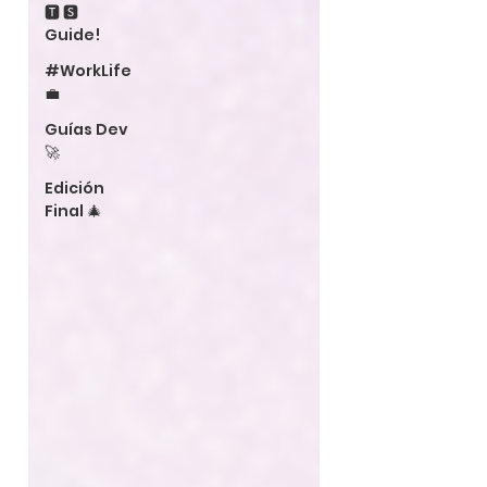
🆃 🆂
Guide!
#WorkLife
💼
Guías Dev
🚀
Edición
Final 🎄