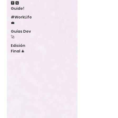
🆃 🆂
Guide!
#WorkLife
💼
Guías Dev
🚀
Edición
Final 🎄