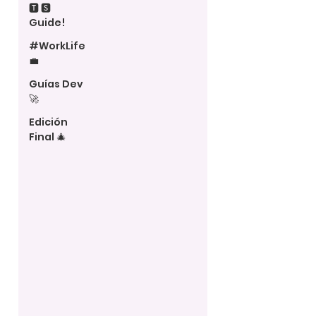
🆃 🆂
Guide!
#WorkLife
💼
Guías Dev
🚀
Edición
Final 🎄