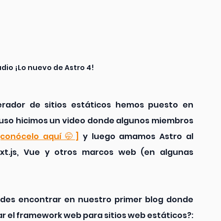
udio ¡Lo nuevo de Astro 4!
ador de sitios estáticos hemos puesto en 
luso hicimos un video donde algunos miembros 
[conócelo aquí 🤭]
 y luego amamos Astro al 
t.js, Vue y otros marcos web (en algunas 
uedes encontrar en nuestro primer blog donde 
hablamos sobre ¿Qué es Astro y cómo usar el framework web para sitios web estáticos?: 