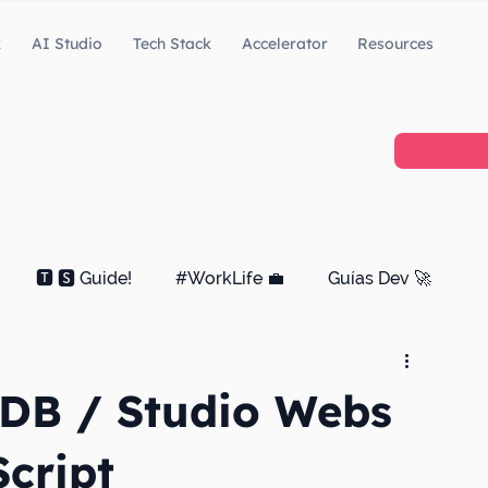
k
AI Studio
Tech Stack
Accelerator
Resources
🆃 🆂 Guide!
#WorkLife 💼
Guías Dev 🚀
 DB / Studio Webs
Script