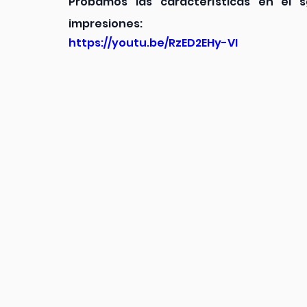
Probamos las características en el s
impresiones:
https://youtu.be/RzED2EHy-VI