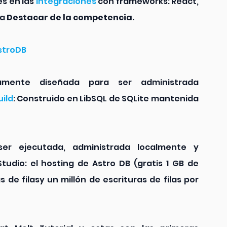
s en las 
integraciones
 con frameworks: React, 
a 
Destacar de la competencia.
stroDB
ente diseñada para ser administrada 
uild
: Construido en LibSQL de SQLite mantenida 
r ejecutada, administrada localmente y 
udio: el hosting de Astro DB (gratis 1 GB de 
de filasy un millón de escrituras de filas por 