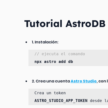
Tutorial AstroDB
1. Instalación: 
// ejecuta el comando 
npx astro add db 
2. Crea una cuenta 
Astro Studio
, con
ASTRO_STUDIO_APP_TOKEN 
desde l