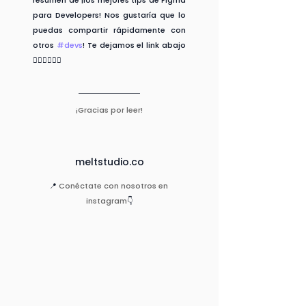
resumen de ¡los mejores tips de Figma 
para Developers! Nos gustaría que lo 
puedas compartir rápidamente con 
otros 
#devs
! Te dejamos el link abajo 
👇🏻👇🏻👇🏻
¡Gracias por leer!
meltstudio.co
📍 
Conéctate con nosotros en 
instagram
👇