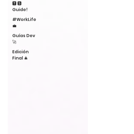
🆃 🆂
Guide!
#WorkLife
💼
Guías Dev
🚀
Edición
Final 🎄