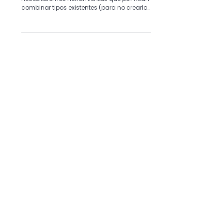
Guía rápida de TypeScript Parte 3:
Usando tipos de unión e Intersección 😎
A medida que avancemos en tipos,
necesitaremos herramientas que permitan
combinar tipos existentes (para no crearlos
desde 0).