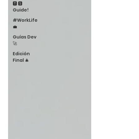
🆃 🆂
Guide!
#WorkLife
💼
Guías Dev
🚀
Edición
Final 🎄