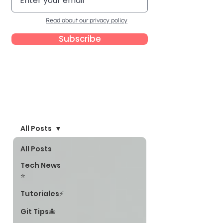
Read about our privacy policy
Subscribe
Blog
All Posts
All Posts
Tech News
⭐
Tutoriales⚡
Git Tips🐙