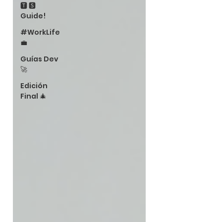
🆃 🆂
Guide!
#WorkLife
💼
Guías Dev
🚀
Edición
Final 🎄