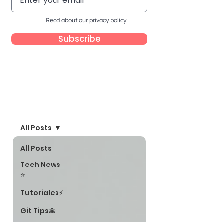
Read about our privacy policy
Subscribe
Blog
All Posts
All Posts
Tech News
⭐
Tutoriales⚡
Git Tips🐙