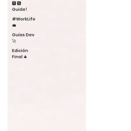
🆃 🆂
Guide!
#WorkLife
💼
Guías Dev
🚀
Edición
Final 🎄