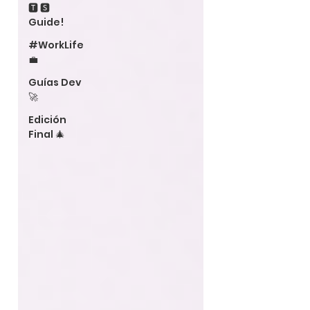
🆃 🆂
Guide!
#WorkLife
💼
Guías Dev
🚀
Edición
Final 🎄