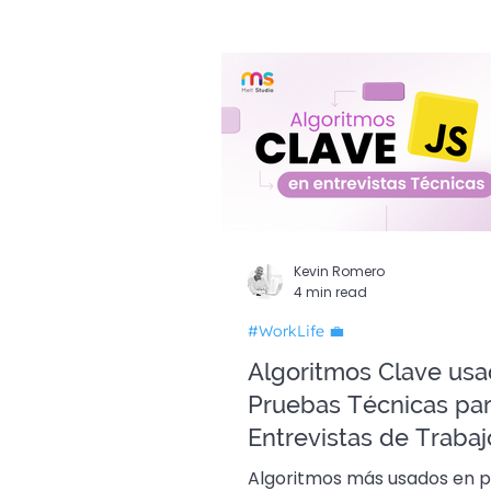
Guías Dev 🚀
Edició
Kevin Romero
4 min read
#WorkLife 💼
Algoritmos Clave us
Pruebas Técnicas pa
Entrevistas de Trabaj
como Devs 👩🏻‍💻
Algoritmos más usados en 