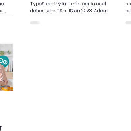
TypeScript! y la razón por la cual
co
or
debes usar TS o JS en 2023. Además
es
de
¿Cuánto tiempo tardarías en
Re
aprenderlos?
aq
T