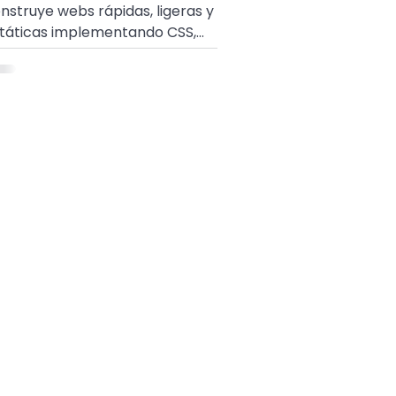
nstruye webs rápidas, ligeras y
táticas implementando CSS,
act, Vue y Svelte. ¡Tutorial dev
uí!