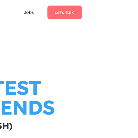
Jobs
Let's Talk
TEST
RENDS
SH)