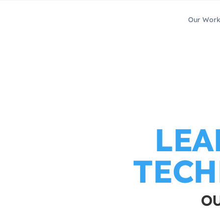
Our Wor
LEA
TECH
OU