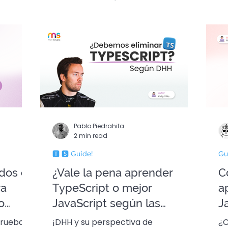
n Final 🎄
Pablo Piedrahita
2 min read
🆃 🆂 Guide!
Gu
ados en
¿Vale la pena aprender
C
ra
TypeScript o mejor
a
o
JavaScript según las
J
noticias de este 2023?
e
pruebas
¡DHH y su perspectiva de
¿C