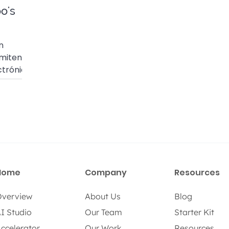
o's
n
miten,
ctrónica
a
Home
Company
Resources
verview
About Us
Blog
I Studio
Our Team
Starter Kit
ccelerator
Our Work
Resources