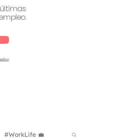
 últimas
 empleo.
policy
#WorkLife 💼