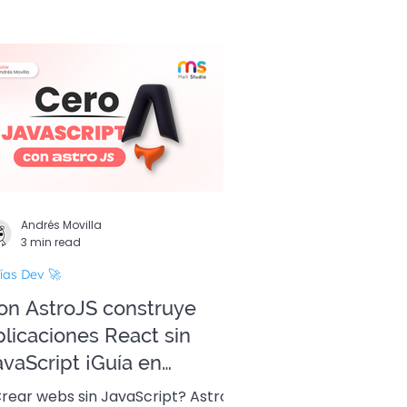
Andrés Movilla
3 min read
ías Dev 🚀
on AstroJS construye
plicaciones React sin
avaScript ¡Guía en
spañol!
rear webs sin JavaScript? AstroJS