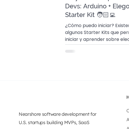
Devs: Arduino + Elego
Starter Kit 🧑🏻‍💻
¿Cómo puedo iniciar? Existe
algunos Starter Kits que per
iniciar y aprender sobre ele
de forma menos complicad
O
Nearshore software development for
A
U.S. startups building MVPs, SaaS
A