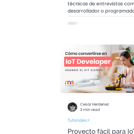
técnicas de entrevistas como
desarrollador o programad
¿Cómo resolverlos? y ¿Dón
puedes practicarlos?
Cesar Herdenez
3 min read
Tutoriales⚡
Proyecto fácil para Io