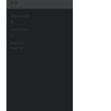
🆃 🆂
Guide!
#WorkLife
💼
Guías Dev
🚀
Edición
Final 🎄