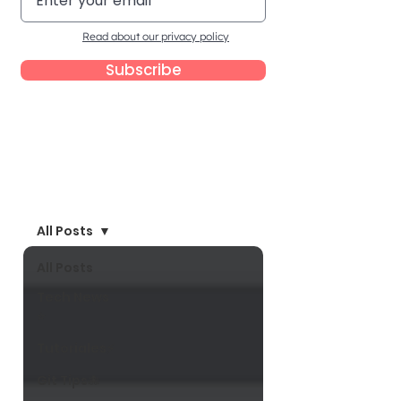
Read about our privacy policy
Subscribe
Blog
All Posts
All Posts
Tech News
⭐
Tutoriales⚡
Git Tips🐙