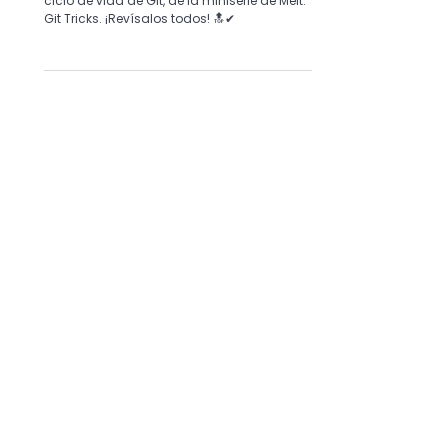
2. Git Life Cycle: Best Practices, Tips &
Tricks
En este 2do post te enseñamos sobre el
ciclo de vida de Git, de la miniserie de Melt:
Git Tricks. ¡Revísalos todos! 🔝✔