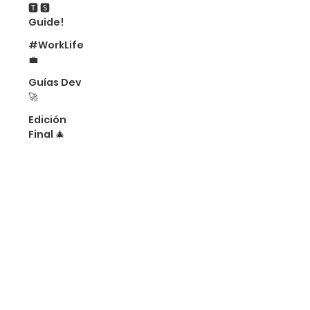
🆃 🆂
Guide!
#WorkLife
💼
Guías Dev
🚀
Edición
Final 🎄