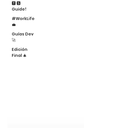
🆃 🆂
Guide!
#WorkLife
💼
Guías Dev
🚀
Edición
Final 🎄