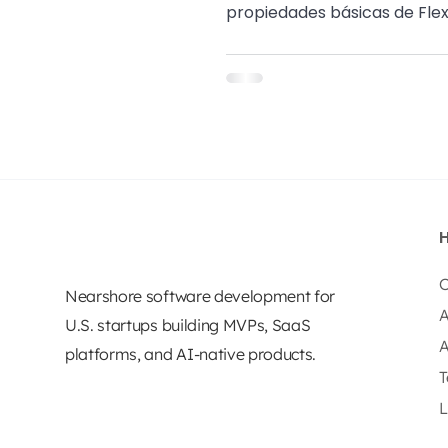
propiedades básicas de Fle
O
Nearshore software development for
A
U.S. startups building MVPs, SaaS
A
platforms, and AI-native products.
T
L