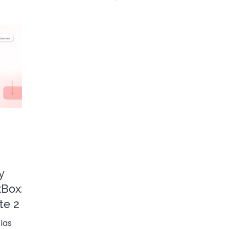
n Final 🎄
y
xBox:
te 2
 las