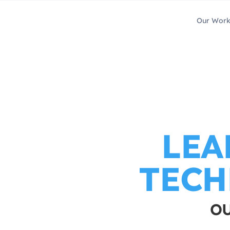
Our Wor
LEA
TECH
OU