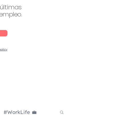
 últimas
 empleo.
policy
#WorkLife 💼