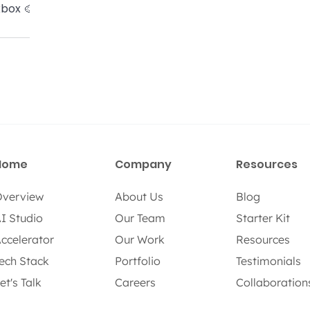
xbox 🎨
Home
Company
Resources
verview
About Us
Blog
I Studio
Our Team
Starter Kit
ccelerator
Our Work
Resources
ech Stack
Portfolio
Testimonials
et's Talk
Careers
Collaboration