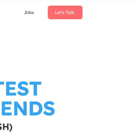
Jobs
Let's Talk
TEST
RENDS
SH)