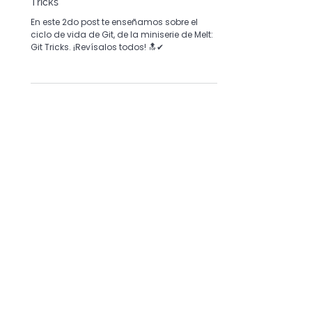
2. Git Life Cycle: Best Practices, Tips &
Tricks
En este 2do post te enseñamos sobre el
ciclo de vida de Git, de la miniserie de Melt:
Git Tricks. ¡Revísalos todos! 🔝✔