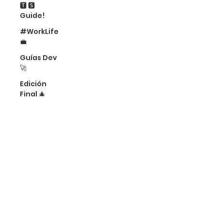
🆃 🆂
Guide!
#WorkLife
💼
Guías Dev
🚀
Edición
Final 🎄