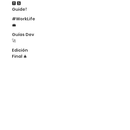
🆃 🆂
Guide!
#WorkLife
💼
Guías Dev
🚀
Edición
Final 🎄