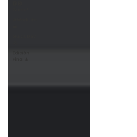
🆃 🆂
Guide!
#WorkLife
💼
Guías Dev
🚀
Edición
Final 🎄