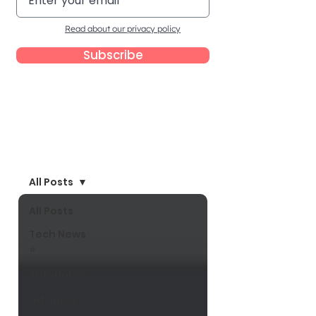
Read about our privacy policy
Subscribe
Blog
All Posts
All Posts
Tech News
⭐
Tutoriales⚡
Git Tips🐙