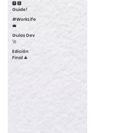
🆃 🆂
Guide!
#WorkLife
💼
Guías Dev
🚀
Edición
Final 🎄