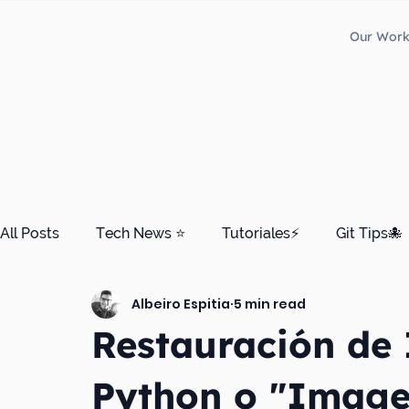
Our Wor
All Posts
Tech News ⭐
Tutoriales⚡
Git Tips🐙
Albeiro Espitia
5 min read
Edición Final 🎄
Restauración de
Python o "Image