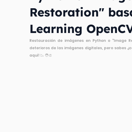
Restoration" ba
Learning OpenC
Restauración de imágenes en Python o "Image Res
deterioros de las imágenes digitales, pero sabes 
aquí! 📉 🧑‍🎨