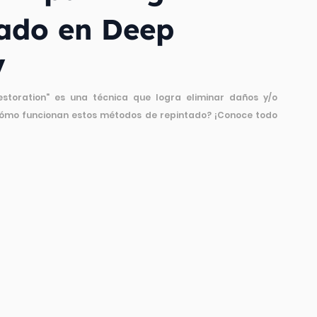
sado en Deep
V
toration" es una técnica que logra eliminar daños y/o 
¿cómo funcionan estos métodos de repintado? ¡Conoce todo 