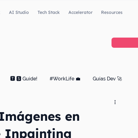
k
AI Studio
Tech Stack
Accelerator
Resources
🆃 🆂 Guide!
#WorkLife 💼
Guías Dev 🚀
 Imágenes en
 Inpainting