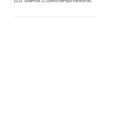
este 2023?
¡DHH y su perspectiva de TypeScript! y la
razón por la cual debes usar TS o JS en
2023. Además ¿Cuánto tiempo tardarías
en aprenderlos?