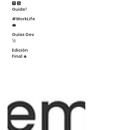
🆃 🆂
Guide!
#WorkLife
💼
Guías Dev
🚀
Edición
Final 🎄